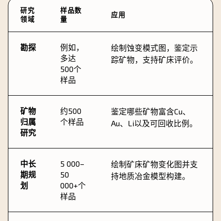
研究
样品数
应用
领域
量
勘探
例如，
绘制蚀变模式图，鉴定示
多达
踪矿物，支持矿床评价。
500个
样品
矿物
约500
鉴定哪些矿物富含Cu、
归属
个样品
Au、Li以及可回收比例。
研究
中长
5 000–
绘制矿床矿物变化图并支
期规
50
持地质冶金模型构建。
划
000+个
样品