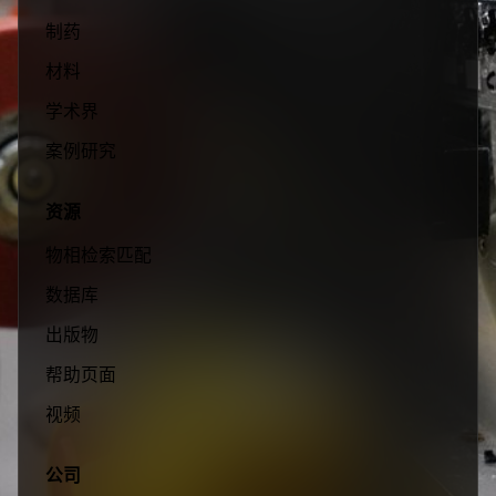
制药
材料
学术界
案例研究
资源
物相检索匹配
数据库
出版物
帮助页面
视频
公司